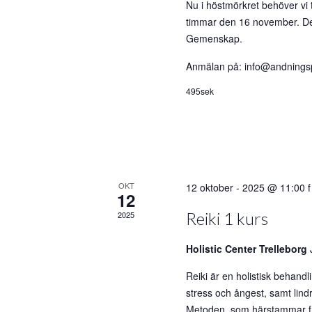
Nu i höstmörkret behöver vi 
timmar den 16 november. Det 
Gemenskap.
Anmälan på: info@andningsp
495sek
OKT
12 oktober - 2025 @ 11:00 
12
Reiki 1 kurs
2025
Holistic Center Trelleborg
Reiki är en holistisk behandl
stress och ångest, samt lind
Metoden, som härstammar frå