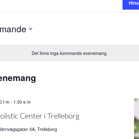
Hitt
mande
Det finns inga kommande evenemang.
venemang
0 f m
-
1:30 e m
listic Center i Trelleborg
Järnvägsgatan 5A, Trelleborg