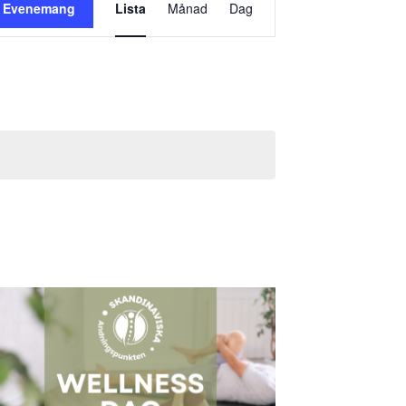
a Evenemang
Lista
Månad
Dag
vynavigering