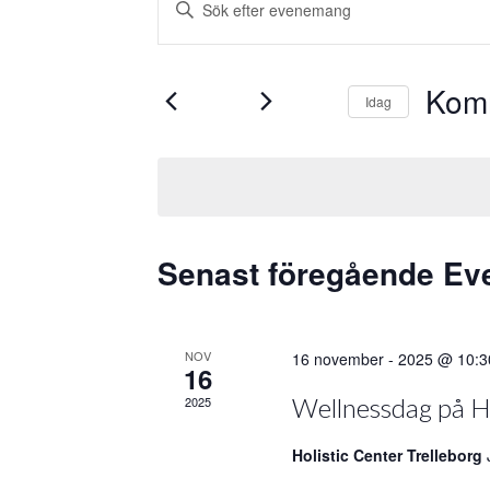
nyckelord.
Search
Sök
and
efter
Kom
Evenemang
Idag
Views
efter
Välj
nyckelord.
Navigation
datum.
Senast föregående E
NOV
16 november - 2025 @ 10:3
16
Wellnessdag på Ho
2025
Holistic Center Trelleborg