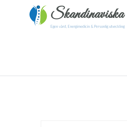
Skip
Skandinaviska 
to
content
Egen vård, Energimedicin & Personlig utveckling
Evenemang
Ange