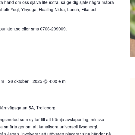
ta hand om oss själva lite extra, så ge dig själv några måbra
blir Yoqi, Yinyoga, Healing Nidra, Lunch, Fika och
unkten.se eller sms 0766-299009.
f m
-
26 oktober - 2025 @ 4:00 e m
Järnvägsgatan 5A, Trelleborg
ingsmetod som syftar till att främja avslappning, minska
ra smärta genom att kanalisera universell livsenergi.
n Japan, involverar att utövaren placerar sina händer på