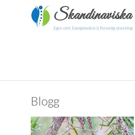
Skip
Skandinaviska 
to
content
Egen vård, Energimedicin & Personlig utveckling
Blogg