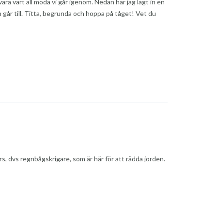
 vara värt all möda vi går igenom. Nedan har jag lagt in en
n går till. Titta, begrunda och hoppa på tåget! Vet du
s, dvs regnbågskrigare, som är här för att rädda jorden.