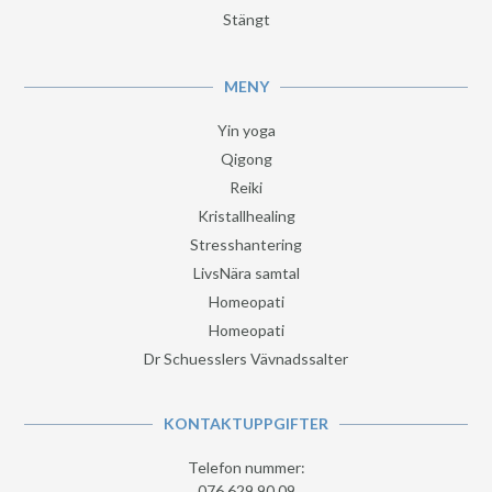
Stängt
MENY
Yin yoga
Qigong
Reiki
Kristallhealing
Stresshantering
LivsNära samtal
Homeopati
Homeopati
Dr Schuesslers Vävnadssalter
KONTAKTUPPGIFTER
Telefon nummer:
076 629 90 09