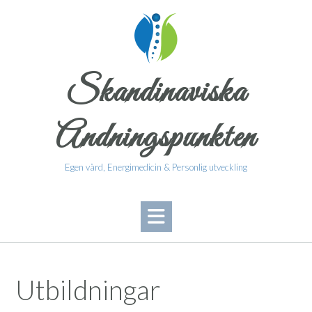
Skandinaviska
Andningspunkten
Egen vård, Energimedicin & Personlig utveckling
Utbildningar