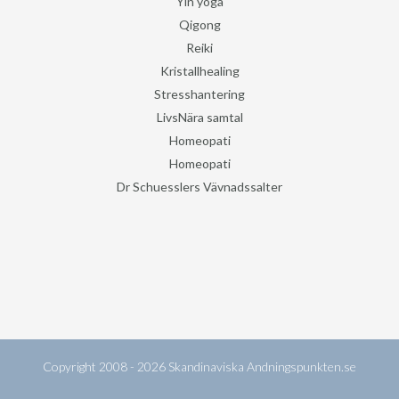
Yin yoga
Qigong
Reiki
Kristallhealing
Stresshantering
LivsNära samtal
Homeopati
Homeopati
Dr Schuesslers Vävnadssalter
Copyright 2008 - 2026
Skandinaviska Andningspunkten.se