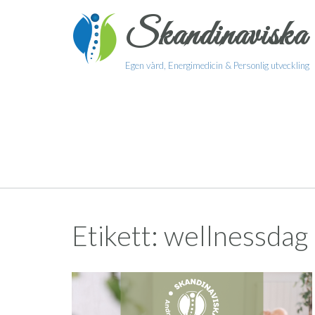
Skip
Skandinaviska 
to
content
Egen vård, Energimedicin & Personlig utveckling
Etikett:
wellnessdag