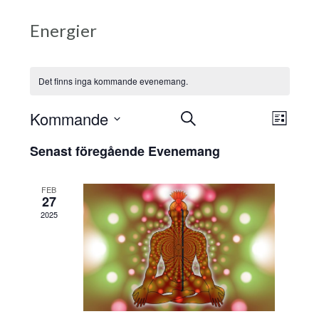
Energier
Det finns inga kommande evenemang.
Evenemang
Eve
Kommande
Sök
Lista
Välj
vyn
Search
Senast föregående Evenemang
datum.
and
FEB
Views
27
2025
Navigation